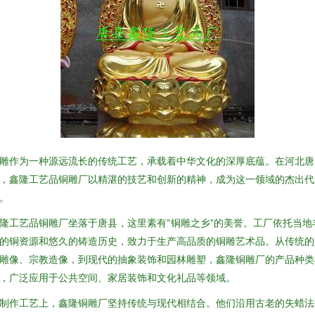
雕作为一种源远流长的传统工艺，承载着中华文化的深厚底蕴。在河北唐
，鑫隆工艺品铜雕厂以精湛的技艺和创新的精神，成为这一领域的杰出代
。
隆工艺品铜雕厂坐落于唐县，这里素有“铜雕之乡”的美誉。工厂依托当地
的铜资源和悠久的铸造历史，致力于生产高品质的铜雕艺术品。从传统的
雕像、宗教造像，到现代的抽象装饰和园林雕塑，鑫隆铜雕厂的产品种类
，广泛应用于公共空间、家居装饰和文化礼品等领域。
制作工艺上，鑫隆铜雕厂坚持传统与现代相结合。他们沿用古老的失蜡法