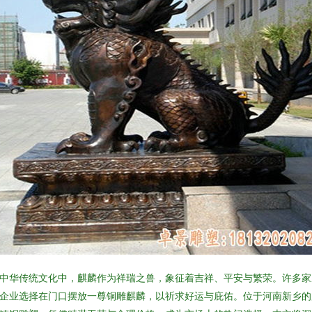
中华传统文化中，麒麟作为祥瑞之兽，象征着吉祥、平安与繁荣。许多家
企业选择在门口摆放一尊铜雕麒麟，以祈求好运与庇佑。位于河南新乡的