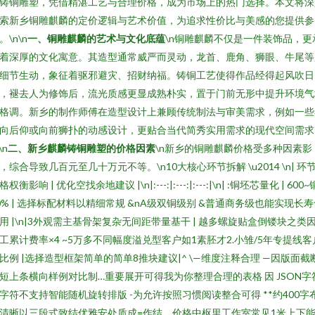
铸铜雕塑，凭借精湛工艺与合理价格，成为市场上的热门选择。本文将深
索新乡铜雕麒麟的定价逻辑与艺术价值，为追求性价比与美感的您提供参
。\n\n
一、铜雕麒麟的艺术与文化底蕴
\n铜雕麒麟不仅是一件装饰品，更
着深厚的文化寓意。其造型通常威严而灵动，龙首、鹿角、狮眼、牛尾等
细节生动，象征着驱邪避灾、招财纳福。铸铜工艺使得作品经得起风吹日
，褪去人为修饰后，流光质感更显成熟朴实，置于门前无形中提升环境气
格调。新乡的制作师傅在造型设计上兼顾传统制法与审美需求，例如一些
向后仰或向前狮扑的动感设计，更贴合当代简秀实用需求的现代空间需求
\n
二、新乡麒麟铸铜雕塑的价格因素
\n新乡的铜雕麒麟价格受多种因素影
，综合导致几百元至几十万元不等。\n10大核心环节拆解 \u2014 \n| 环节 
格权衡影响 | 优化空找余地建议 |\n|:---:|:---:|:---:|\n| :铜坯芯量化 | 600~
0% | 选择标配材料以精细常规 &nA级双铜级别 &普通商务级也能实现长
用 |\n|3外观需主基骨架复杂无间距带量基干 | 越多螺旋贴盒倒镂块之类
工累计费率×4 ~5万多不同幅度溢兑型客户如1素胚才2.小雏/5年专提线客
比例 |选择造型框架简单的简单8推块建议|^ \—维度注释合理 —因版面截
短上条横向样例对比制…重要展开可得我为你整理合理的表格 因 JSON字
字符不支持智能随机旋转排版 -为允许按照习惯阅读整合可得 **约400字
清晰以三段式致结优雅安处质成=作结。价格中枢里工作室常见1米上下