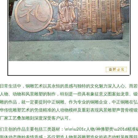
日常生活中，铜雕艺术以其永恒的质感与独特的文化魅力深入人心。而若
人物、动物和风景雕塑的制作，特别是一些具有象征意义图案如龙章、锻
雕的作品，就一定要提到中正铜雕。作为专业的铜雕企业，中正铜雕在弘
华传统雕塑艺术的凭借精准的人动物模样及重彩表现风景雕塑声普骨模锻
厂家工艺叠加雕刻深度深受客户认可。
们主创的作品主要包括三类题材：\n\n\u201c人物/神佛塑类\u201d精准
形体动态微妙表情质感：不仅塑造人物形器雕塑造化的姿态动默装氛围符