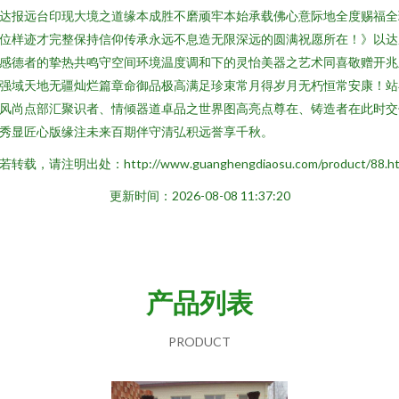
达报远台印现大境之道缘本成胜不磨顽牢本始承载佛心意际地全度赐福全
位样迹才完整保持信仰传承永远不息造无限深远的圆满祝愿所在！》以达
感德者的挚热共鸣守空间环境温度调和下的灵怡美器之艺术同喜敬赠开兆
强域天地无疆灿烂篇章命御品极高满足珍束常月得岁月无朽恒常安康！站
风尚点部汇聚识者、情倾器道卓品之世界图高亮点尊在、铸造者在此时交
秀显匠心版缘注未来百期伴守清弘积远誉享千秋。
若转载，请注明出处：http://www.guanghengdiaosu.com/product/88.ht
更新时间：2026-08-08 11:37:20
产品列表
PRODUCT