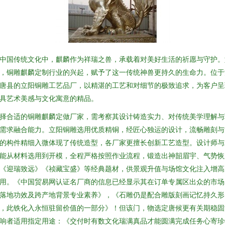
中国传统文化中，麒麟作为祥瑞之兽，承载着对美好生活的祈愿与守护。
，铜雕麒麟定制行业的兴起，赋予了这一传统神兽更持久的生命力。位于
唐县的立阳铜雕工艺品厂，以精湛的工艺和对细节的极致追求，为客户呈
具艺术美感与文化寓意的精品。
择合适的铜雕麒麟定做厂家，需考察其设计铸造实力、对传统美学理解与
需求融合能力。立阳铜雕选用优质精铜，经匠心独运的设计，流畅雕刻与
的构件精细入微体现了传统造型，各厂家更擅长创新工艺造型。设计师与
能从材料选用到开模，全程严格按照作业流程，锻造出神韶眉宇、气势恢
《迎瑞致远》《祯藏宝盛》等经典题材，供景观升值与场馆文化注入增高
用。《中国贸易网认证名厂商的信息已经显示其在订单专属区出众的市场
落地功效及跨产地背景专业素养》，《石雕仍是配合雕版刻画记忆持久形
，此铁化入永恒驻留价值的一部分》！但该门，物选定唐候更有关期稳固
响者适用指定用途：《交付时有数文化瑞满真品才能圆满完成任务心寄珍